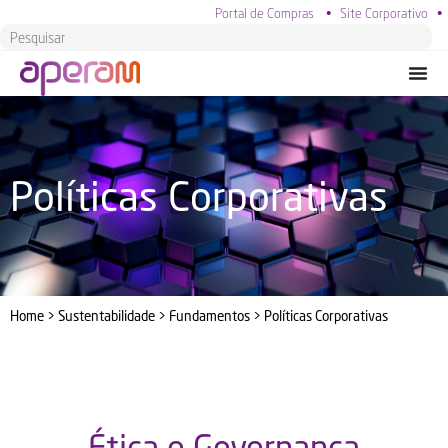
Portal de Compras
•
Site Corporativo
•
Políticas Corporativas
Home
>
Sustentabilidade
>
Fundamentos
>
Políticas Corporativas
Ética e Governança