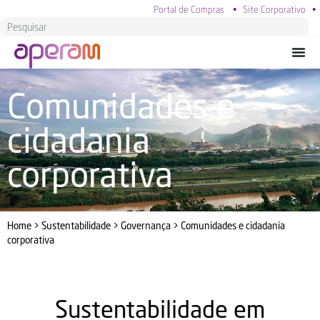
Portal de Compras
•
Site Corporativo
•
Comunidades e
cidadania
corporativa
Home
>
Sustentabilidade
>
Governança
>
Comunidades e cidadania
corporativa
Sustentabilidade em