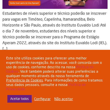
Estudantes de níveis superior e técnico poderão se inscrever
para vagas em Timóteo, Capelinha, Itamarandiba, Belo
Horizonte e São Paulo, através do Instituto Euvaldo Lodi Até
o dia 7 de novembro, estudantes dos níveis superior e
técnico poderão se inscrever para o Programa de Estágio
Aperam 2022, através do site do Instituto Euvaldo Lodi (IEL).
[…]
Este site utiliza cookies para oferecer uma melhor
experiência de navegação. Ao acessar, você concorda com o
uso de cookies, conforme descrito na nossa
Política de
Cookies
. Você também poderá alterar suas preferências a
qualquer momento através da nossa ferramenta de
Preferência de Cookies
. Para informações de como tratamos
Esta empresa tem o apoio do BNDES
www.bndes.gov.br
seus dados pessoais, consulte a nossa
Política de
Termos de Uso
Política de Privacidade
Política de Cookies
Privacidade.
Configurar
Não aceitar
Aceitar todos