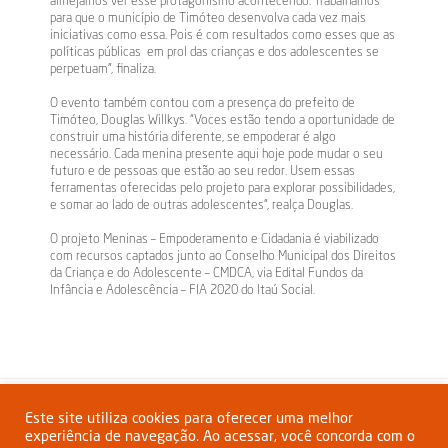
para que o município de Timóteo desenvolva cada vez mais
iniciativas como essa. Pois é com resultados como esses que as
políticas públicas em prol das crianças e dos adolescentes se
perpetuam”, finaliza.
O evento também contou com a presença do prefeito de
Timóteo, Douglas Willkys. “Voces estão tendo a oportunidade de
construir uma história diferente, se empoderar é algo
necessário. Cada menina presente aqui hoje pode mudar o seu
futuro e de pessoas que estão ao seu redor. Usem essas
ferramentas oferecidas pelo projeto para explorar possibilidades,
e somar ao lado de outras adolescentes”, realça Douglas.
O projeto Meninas – Empoderamento e Cidadania é viabilizado
com recursos captados junto ao Conselho Municipal dos Direitos
da Criança e do Adolescente – CMDCA, via Edital Fundos da
Infância e Adolescência – FIA 2020 do Itaú Social.
Compartilhar:
Este site utiliza cookies para oferecer uma melhor
experiência de navegação. Ao acessar, você concorda com o