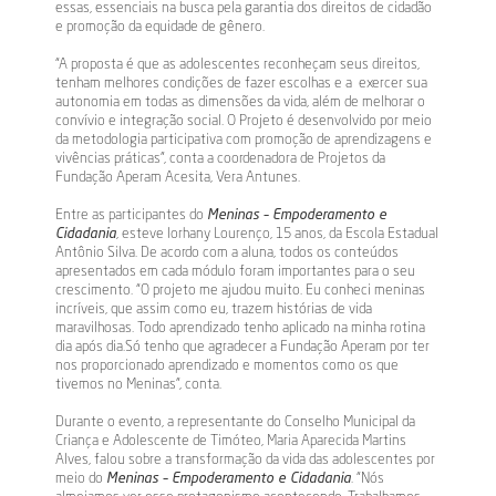
essas, essenciais na busca pela garantia dos direitos de cidadão
e promoção da equidade de gênero.
“A proposta é que as adolescentes reconheçam seus direitos,
tenham melhores condições de fazer escolhas e a exercer sua
autonomia em todas as dimensões da vida, além de melhorar o
convívio e integração social. O Projeto é desenvolvido por meio
da metodologia participativa com promoção de aprendizagens e
vivências práticas”, conta a coordenadora de Projetos da
Fundação Aperam Acesita, Vera Antunes.
Entre as participantes do
Meninas – Empoderamento e
Cidadania
, esteve Iorhany Lourenço, 15 anos, da Escola Estadual
Antônio Silva. De acordo com a aluna, todos os conteúdos
apresentados em cada módulo foram importantes para o seu
crescimento. “O projeto me ajudou muito. Eu conheci meninas
incríveis, que assim como eu, trazem histórias de vida
maravilhosas. Todo aprendizado tenho aplicado na minha rotina
dia após dia.Só tenho que agradecer a Fundação Aperam por ter
nos proporcionado aprendizado e momentos como os que
tivemos no Meninas”, conta.
Durante o evento, a representante do Conselho Municipal da
Criança e Adolescente de Timóteo, Maria Aparecida Martins
Alves, falou sobre a transformação da vida das adolescentes por
meio do
Meninas – Empoderamento e Cidadania
. “Nós
almejamos ver esse protagonismo acontecendo. Trabalhamos