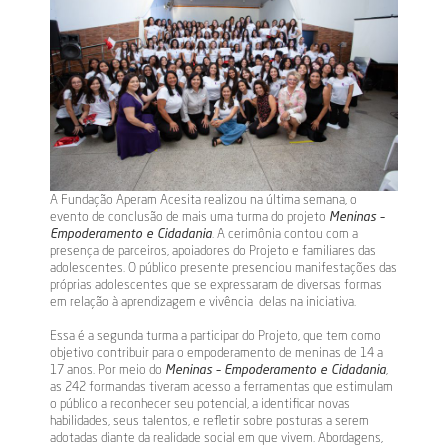
A Fundação Aperam Acesita realizou na última semana, o
evento de conclusão de mais uma turma do projeto
Meninas –
Empoderamento e Cidadania
. A cerimônia contou com a
presença de parceiros, apoiadores do Projeto e familiares das
adolescentes. O público presente presenciou manifestações das
próprias adolescentes que se expressaram de diversas formas
em relação à aprendizagem e vivência delas na iniciativa.
Essa é a segunda turma a participar do Projeto, que tem como
objetivo contribuir para o empoderamento de meninas de 14 a
17 anos. Por meio do
Meninas – Empoderamento e Cidadania
,
as 242 formandas tiveram acesso a ferramentas que estimulam
o público a reconhecer seu potencial, a identificar novas
habilidades, seus talentos, e refletir sobre posturas a serem
adotadas diante da realidade social em que vivem. Abordagens,