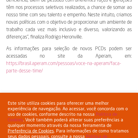
têm nos processos seletivos realizados, a chance de somar ao
nosso time com seu talento e empenho. Neste intuito, criamos
novas políticas com o objetivo de proporcionar um ambiente de
trabalho cada vez mais inclusivo e diverso, valorizando as
diferenças”, finaliza Rodrigo Heronville.
As informações para seleção de novos PCDs podem ser
acessadas no site da Aperam, em:
https://brasil.aperam.com/pessoas/voce-na-aperam/faca-
parte-desse-time/
Compartilhar:
Este site utiliza cookies para oferecer uma melhor
experiência de navegação. Ao acessar, você concorda com o
uso de cookies, conforme descrito na nossa
Política de
Cookies
. Você também poderá alterar suas preferências a
qualquer momento através da nossa ferramenta de
Preferência de Cookies
. Para informações de como tratamos
seus dados pessoais, consulte a nossa
Política de