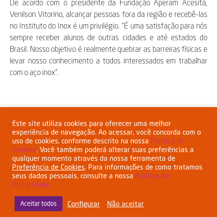
De acordo com o presidente da Fundação Aperam Acesita,
Venilson Vitorino, alcançar pessoas fora da região e recebê-las
no Instituto do Inox é um privilégio. “É uma satisfação para nós
sempre receber alunos de outras cidades e até estados do
Brasil. Nosso objetivo é realmente quebrar as barreiras físicas e
levar nosso conhecimento a todos interessados em trabalhar
com o aço inox”.
Compartilhar:
Este site utiliza cookies para oferecer uma melhor
experiência de navegação. Ao acessar, você concorda com o
uso de cookies, conforme descrito na nossa
Política de
Cookies
. Você também poderá alterar suas preferências a
qualquer momento através da nossa ferramenta de
Preferência de Cookies
. Para informações de como tratamos
seus dados pessoais, consulte a nossa
Política de
Privacidade.
Esta empresa tem o apoio do BNDES
www.bndes.gov.br
Configurar
Não aceitar
Aceitar todos
Termos de Uso
Política de Privacidade
Política de Cookies