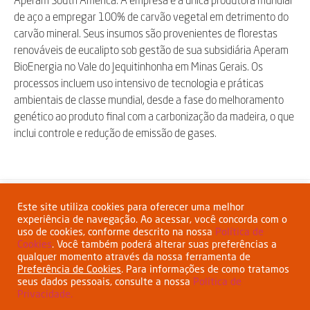
Aperam South America. A empresa é a única produtora mundial
de aço a empregar 100% de carvão vegetal em detrimento do
carvão mineral. Seus insumos são provenientes de florestas
renováveis de eucalipto sob gestão de sua subsidiária Aperam
BioEnergia no Vale do Jequitinhonha em Minas Gerais. Os
processos incluem uso intensivo de tecnologia e práticas
ambientais de classe mundial, desde a fase do melhoramento
genético ao produto final com a carbonização da madeira, o que
inclui controle e redução de emissão de gases.
Compartilhar:
Este site utiliza cookies para oferecer uma melhor
experiência de navegação. Ao acessar, você concorda com o
uso de cookies, conforme descrito na nossa
Política de
Cookies
. Você também poderá alterar suas preferências a
qualquer momento através da nossa ferramenta de
Preferência de Cookies
. Para informações de como tratamos
seus dados pessoais, consulte a nossa
Política de
Privacidade.
Esta empresa tem o apoio do BNDES
www.bndes.gov.br