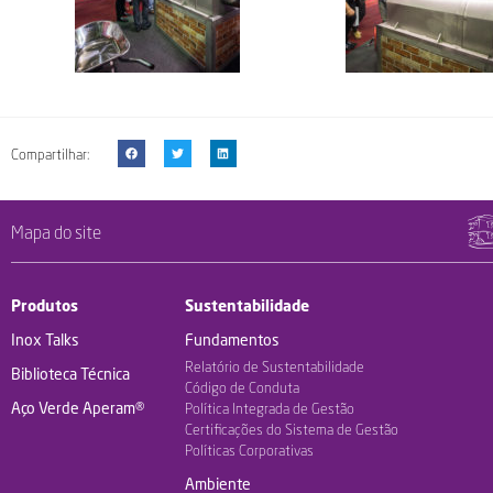
Compartilhar:
Mapa do site
Produtos
Sustentabilidade
Inox Talks
Fundamentos
Relatório de Sustentabilidade
Biblioteca Técnica
Código de Conduta
Aço Verde Aperam®
Política Integrada de Gestão
Certificações do Sistema de Gestão
Políticas Corporativas
Ambiente