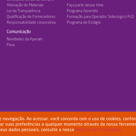
Alienação de Materiais
Faça parte desse time
Lei da Transparência
Programa Aprendiz
Qualificação de Fornecedores
Formação para Operador Siderúrgico PcD
Responsabilidade corporativa
Programa de Estágio
Comunicação
Novidades da Aperam
Flow
de navegação. Ao acessar, você concorda com o uso de cookies, confo
rar suas preferências a qualquer momento através da nossa ferrame
 de Uso
Política de Privacidade
Política de Cookies
seus dados pessoais, consulte a nossa
Política de Privacidade.