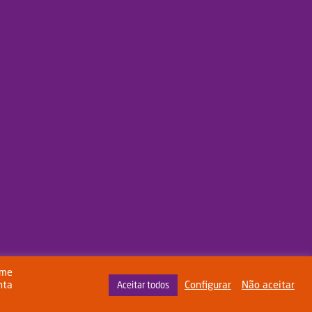
rme
nta
Configurar
Não aceitar
Aceitar todos