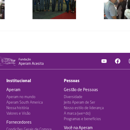
Institucional
Pessoas
Aperam
Gestão de Pessoas
Aperam no mundo
Diversidade
Aperam South America
Jeito Aperam de Ser
Nossa história
Nosso estilo de liderança
Valores e Visão
A marca (we+do)
Programas e benefícios
Fornecedores
Você na Aperam
Condições Gerais de Compra