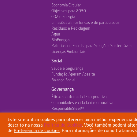
Economia Circular
Objetivos para 2030
CO2 e Energia
Emissões atmosféricas e de particulados
Resíduos e Reciclagem
Água
BioEnergia
Materiais de Escolha para Soluções Sustentáveis
Licenças Ambientais
Social
Saúde e Segurança
Fundação Aperam Acesita
Balanço Social
Governança
Ética e conformidade corporativa
Comunidades e cidadania corporativa
ResponsibleSteel™
Este site utiliza cookies para oferecer uma melhor experiência 
descrito na nossa
Política de Cookies
. Você também poderá alte
Termos
Esta empresa tem o apoio do BNDES
www.bndes.gov.br
de
Preferência de Cookies
. Para informações de como tratamos 