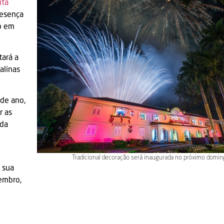
ita
resença
o em
ará a
alinas
 de ano,
r as
 da
Tradicional decoração será inaugurada no próximo domin
 sua
embro,