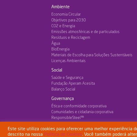
Ambiente
Economia Circular
Objetivos para 2030
CO2 e Energia
Emissões atmosféricas e de particulados
Resíduos e Reciclagem
Água
BioEnergia
Materiais de Escolha para Soluções Sustentáveis
Licenças Ambientais
Social
Saúde e Segurança
Fundação Aperam Acesita
Balanço Social
Governança
Ética e conformidade corporativa
Comunidades e cidadania corporativa
ResponsibleSteel™
Este site utiliza cookies para oferecer uma melhor experiência 
descrito na nossa
Política de Cookies
. Você também poderá alte
Termos
Esta empresa tem o apoio do BNDES
www.bndes.gov.br