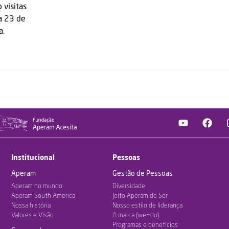
 visitas
a 23 de
a.
Institucional
Pessoas
Aperam
Gestão de Pessoas
Aperam no mundo
Diversidade
Aperam South America
Jeito Aperam de Ser
Nossa história
Nosso estilo de liderança
Valores e Visão
A marca (we+do)
Programas e benefícios