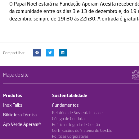
O Papai Noel estará na Fundação Aperam Acesita recebendo
da comunidade entre os dias 3 e 13 de dezembro e, do 19 
dezembro, sempre de 19h30 às 22h30. A entrada é gratuit
Compartilhar:
Mapa do site
Produtos
Sustentabilidade
Inox Talks
Fundamentos
Relatório de Sustentabilidade
Biblioteca Técnica
Código de Conduta
Aço Verde Aperam®
Política Integrada de Gestão
Certificações do Sistema de Gestão
Políticas Corporativas