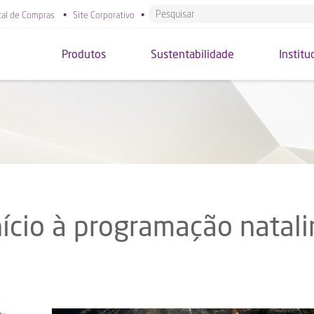
tal de Compras
•
Site Corporativo
•
Produtos
Sustentabilidade
Institu
nício à programação natali