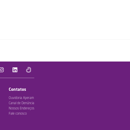
Contatos
Ouvidoria Aperam
Canal de Denúncia
Nossos Endereços
Fale conosco