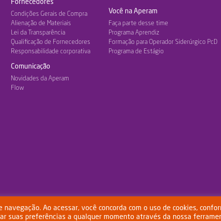
Fornecedores
Você na Aperam
Condições Gerais de Compra
Alienação de Materiais
Faça parte desse time
Lei da Transparência
Programa Aprendiz
Qualificação de Fornecedores
Formação para Operador Siderúrgico PcD
Responsabilidade corporativa
Programa de Estágio
Comunicação
Novidades da Aperam
Flow
de navegação. Ao acessar, você concorda com o uso de cookies, confo
rar suas preferências a qualquer momento através da nossa ferrame
 de Uso
Política de Privacidade
Política de Cookies