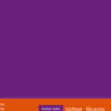
rme
nta
Configurar
Não aceitar
Aceitar todos