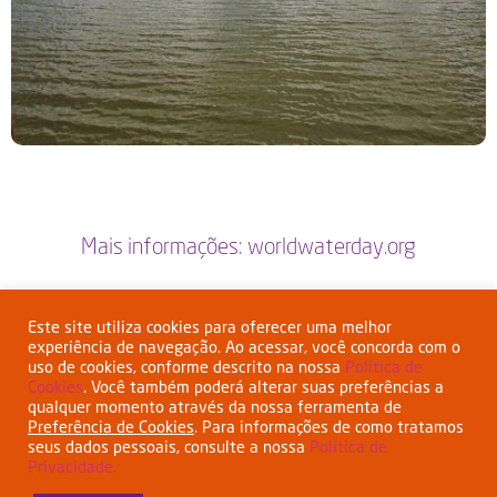
Mais informações: worldwaterday.org
Este site utiliza cookies para oferecer uma melhor
experiência de navegação. Ao acessar, você concorda com o
uso de cookies, conforme descrito na nossa
Política de
Cookies
. Você também poderá alterar suas preferências a
qualquer momento através da nossa ferramenta de
Preferência de Cookies
. Para informações de como tratamos
seus dados pessoais, consulte a nossa
Política de
Privacidade.
Esta empresa tem o apoio do BNDES
www.bndes.gov.br