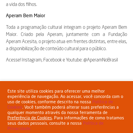
a vida dos filhos.
Aperam Bem Maior
Toda a programação cultural integram o projeto Aperam Bem
Maior. Criado pela Aperam, juntamente com a Fundação
Aperam Acesita, o projeto atua em frentes distintas, entre elas,
a disponibilização de conteúdo cultural para o público.
Acesse! Instagram, Facebook e Youtube: @AperamNoBrasil
Compartilhar:
Este site utiliza cookies para oferecer uma melhor
experiência de navegação. Ao acessar, você concorda com o
uso de cookies, conforme descrito na nossa
Política de
Cookies
. Você também poderá alterar suas preferências a
qualquer momento através da nossa ferramenta de
Preferência de Cookies
. Para informações de como tratamos
seus dados pessoais, consulte a nossa
Política de
Privacidade.