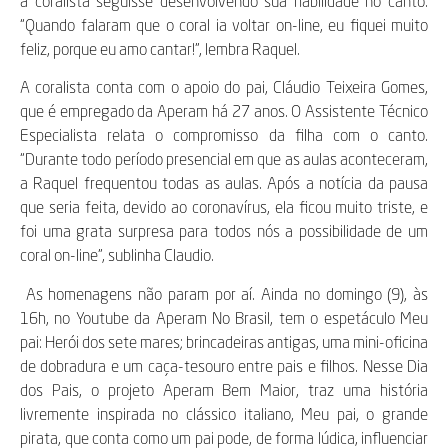
a coralista seguisse desenvolvendo sua habilidade no canto.
“Quando falaram que o coral ia voltar on-line, eu fiquei muito
feliz, porque eu amo cantar!”, lembra Raquel.
A coralista conta com o apoio do pai, Cláudio Teixeira Gomes,
que é empregado da Aperam há 27 anos. O Assistente Técnico
Especialista relata o compromisso da filha com o canto.
“Durante todo período presencial em que as aulas aconteceram,
a Raquel frequentou todas as aulas. Após a notícia da pausa
que seria feita, devido ao coronavírus, ela ficou muito triste, e
foi uma grata surpresa para todos nós a possibilidade de um
coral on-line”, sublinha Claudio.
As homenagens não param por aí. Ainda no domingo (9), às
16h, no Youtube da Aperam No Brasil, tem o espetáculo Meu
pai: Herói dos sete mares; brincadeiras antigas, uma mini-oficina
de dobradura e um caça-tesouro entre pais e filhos. Nesse Dia
dos Pais, o projeto Aperam Bem Maior, traz uma história
livremente inspirada no clássico italiano, Meu pai, o grande
pirata, que conta como um pai pode, de forma lúdica, influenciar