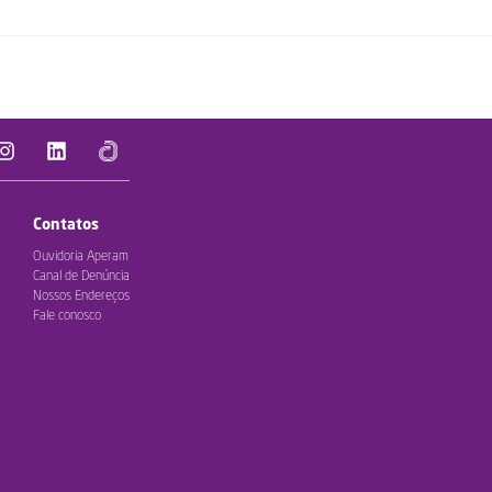
Contatos
Ouvidoria Aperam
Canal de Denúncia
Nossos Endereços
Fale conosco