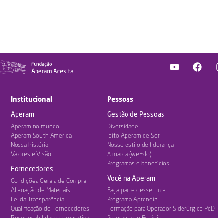
Institucional
Pessoas
Aperam
Gestão de Pessoas
Aperam no mundo
Diversidade
Aperam South America
Jeito Aperam de Ser
Nossa história
Nosso estilo de liderança
Valores e Visão
A marca (we+do)
Programas e benefícios
Fornecedores
Você na Aperam
Condições Gerais de Compra
Alienação de Materiais
Faça parte desse time
Lei da Transparência
Programa Aprendiz
Qualificação de Fornecedores
Formação para Operador Siderúrgico PcD
Responsabilidade corporativa
Programa de Estágio