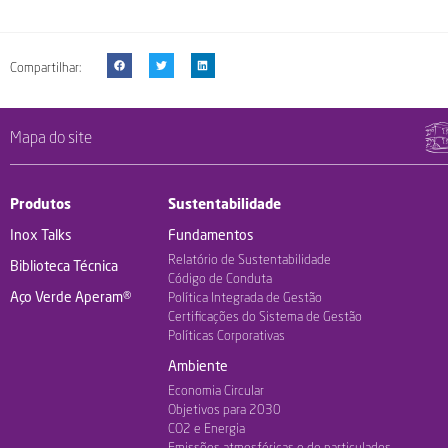
Compartilhar:
Mapa do site
Produtos
Sustentabilidade
Inox Talks
Fundamentos
Relatório de Sustentabilidade
Biblioteca Técnica
Código de Conduta
Aço Verde Aperam®
Política Integrada de Gestão
Certificações do Sistema de Gestão
Políticas Corporativas
Ambiente
Economia Circular
Objetivos para 2030
CO2 e Energia
Emissões atmosféricas e de particulados