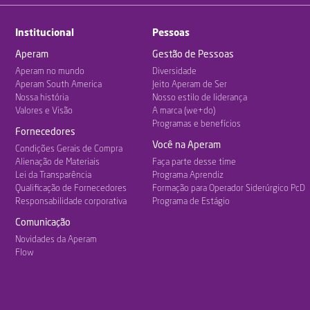
Institucional
Pessoas
Aperam
Gestão de Pessoas
Aperam no mundo
Diversidade
Aperam South America
Jeito Aperam de Ser
Nossa história
Nosso estilo de liderança
Valores e Visão
A marca (we+do)
Programas e benefícios
Fornecedores
Você na Aperam
Condições Gerais de Compra
Alienação de Materiais
Faça parte desse time
Lei da Transparência
Programa Aprendiz
Qualificação de Fornecedores
Formação para Operador Siderúrgico PcD
Responsabilidade corporativa
Programa de Estágio
Comunicação
Novidades da Aperam
Flow