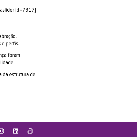
aslider id=7317]
ebração.
e perfis.
ança foram
lidade.
a da estrutura de