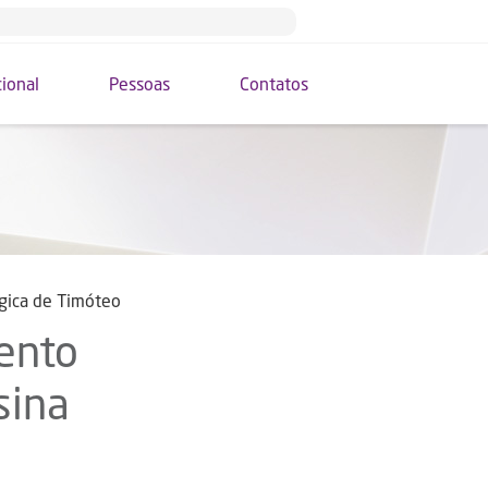
cional
Pessoas
Contatos
rgica de Timóteo
ento
sina