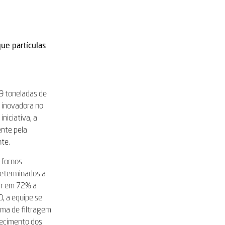
ue partículas
9 toneladas de
 inovadora no
niciativa, a
nte pela
te.
-fornos
Determinados a
ir em 72% a
0, a equipe se
ema de filtragem
tecimento dos