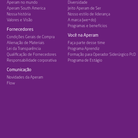
Aperam no mundo
Diversidade
Aperam South America
Jeito Aperam de Ser
Nossa história
Nosso estilo de liderança
Valores e Visão
A marca (we+do)
Programas e benefícios
Fornecedores
Você na Aperam
Condições Gerais de Compra
Alienação de Materiais
Faça parte desse time
Lei da Transparência
Programa Aprendiz
Qualificação de Fornecedores
Formação para Operador Siderúrgico PcD
Responsabilidade corporativa
Programa de Estágio
Comunicação
Novidades da Aperam
Flow