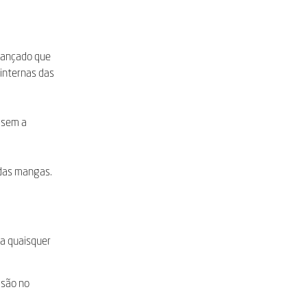
avançado que
internas das
 sem a
 das mangas.
 a quaisquer
isão no