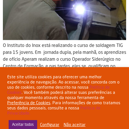
O Instituto do Inox está realizando o curso de soldagem TIG
para 15 jovens. Em jornada dupla, pela manhã, os aprendizes
de ofício Aperam realizam o curso Operador Siderúrgico no
Centro de Formação, e nas tardes, eles se qualificam no
curso de soldagem TIG e acabamentos dos aços inoxidáveis.
Este site utiliza cookies para oferecer uma melhor
As aulas têm como foco a […]
experiência de navegação. Ao acessar, você concorda com o
uso de cookies, conforme descrito na nossa
Política de
Cookies
. Você também poderá alterar suas preferências a
qualquer momento através da nossa ferramenta de
Preferência de Cookies
. Para informações de como tratamos
seus dados pessoais, consulte a nossa
Política de
Privacidade.
Esta empresa tem o apoio do BNDES
www.bndes.gov.br
Configurar
Não aceitar
Aceitar todos
Termos de Uso
Política de Privacidade
Política de Cookies