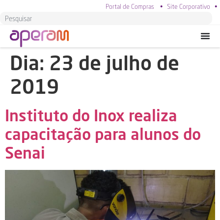
Portal de Compras
•
Site Corporativo
•
Dia:
23 de julho de
2019
Instituto do Inox realiza
capacitação para alunos do
Senai