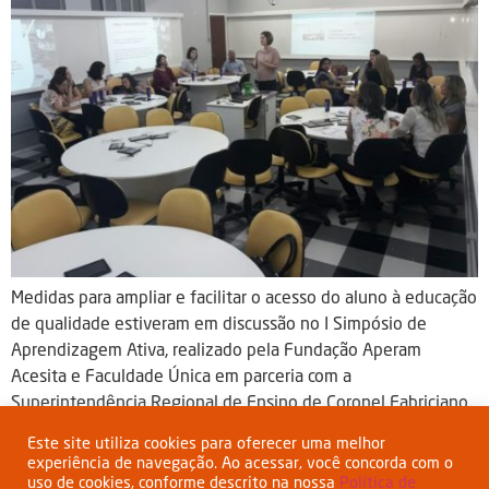
Medidas para ampliar e facilitar o acesso do aluno à educação
de qualidade estiveram em discussão no I Simpósio de
Aprendizagem Ativa, realizado pela Fundação Aperam
Acesita e Faculdade Única em parceria com a
Superintendência Regional de Ensino de Coronel Fabriciano.
O objetivo do encontro foi apresentar aos gestores das
Este site utiliza cookies para oferecer uma melhor
escolas de Timóteo, Antônio Dias, […]
experiência de navegação. Ao acessar, você concorda com o
uso de cookies, conforme descrito na nossa
Política de