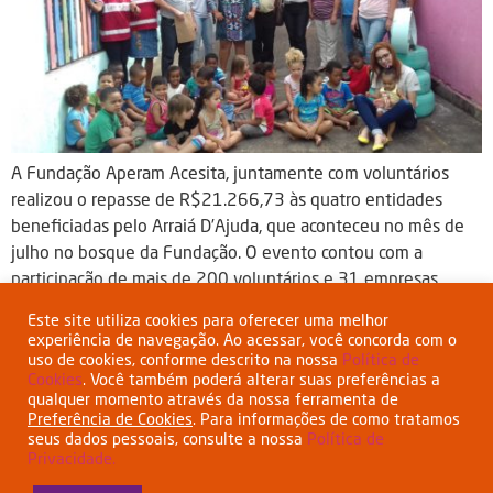
A Fundação Aperam Acesita, juntamente com voluntários
realizou o repasse de R$21.266,73 às quatro entidades
beneficiadas pelo Arraiá D’Ajuda, que aconteceu no mês de
julho no bosque da Fundação. O evento contou com a
participação de mais de 200 voluntários e 31 empresas
parceiras, que colaboraram para o sucesso da festa.
Este site utiliza cookies para oferecer uma melhor
Aproximadamente 300 crianças e […]
experiência de navegação. Ao acessar, você concorda com o
uso de cookies, conforme descrito na nossa
Política de
Cookies
. Você também poderá alterar suas preferências a
qualquer momento através da nossa ferramenta de
Preferência de Cookies
. Para informações de como tratamos
seus dados pessoais, consulte a nossa
Política de
Privacidade.
Esta empresa tem o apoio do BNDES
www.bndes.gov.br