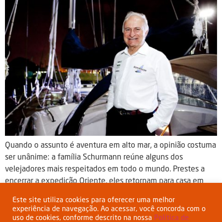
Quando o assunto é aventura em alto mar, a opinião costuma
ser unânime: a família Schurmann reúne alguns dos
velejadores mais respeitados em todo o mundo. Prestes a
encerrar a expedição Oriente, eles retornam para casa em
dezembro somando 55 mil quilômetros percorridos e a visita
Este site utiliza cookies para oferecer uma melhor
a 29 países, de cinco continentes. Além de experiências […]
experiência de navegação. Ao acessar, você concorda com o
uso de cookies, conforme descrito na nossa
Política de